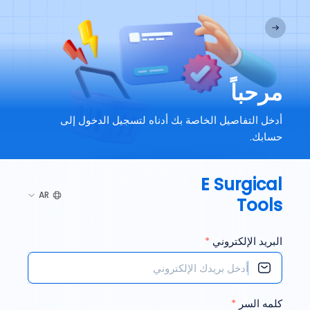
مرحباً
أدخل التفاصيل الخاصة بك أدناه لتسجيل الدخول إلى
حسابك.
E Surgical
AR
Tools
البريد الإلكتروني
*
كلمه السر
*